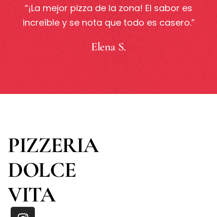
“¡La mejor pizza de la zona! El sabor es
increíble y se nota que todo es casero.”
Elena S.
PIZZERIA
DOLCE
VITA